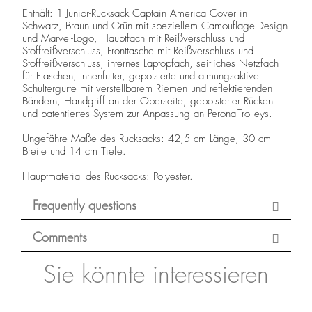
Enthält: 1 Junior-Rucksack Captain America Cover in
Schwarz, Braun und Grün mit speziellem Camouflage-Design
und Marvel-Logo, Hauptfach mit Reißverschluss und
Stoffreißverschluss, Fronttasche mit Reißverschluss und
Stoffreißverschluss, internes Laptopfach, seitliches Netzfach
für Flaschen, Innenfutter, gepolsterte und atmungsaktive
Schultergurte mit verstellbarem Riemen und reflektierenden
Bändern, Handgriff an der Oberseite, gepolsterter Rücken
und patentiertes System zur Anpassung an Perona-Trolleys.
Ungefähre Maße des Rucksacks: 42,5 cm Länge, 30 cm
Breite und 14 cm Tiefe.
Hauptmaterial des Rucksacks: Polyester.
Frequently questions
Comments
Sie könnte interessieren