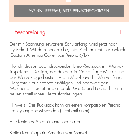
WENN LIEFERBAR, BITTE BENACHRICHTIGEN
Beschreibung
Der mit Spannung erwartete Schulanfang wird jetzt noch
stylischer! Mit dem neuen <b>Junior-Rucksack mit Laptopfach
Captain America Cover von Perona</b>!
Hol dir diesen beeindruckenden Junior-Rucksack mit Marvel-
inspiriertem Design, der durch sein Camouflage-Muster und
das Marvel-Logo besticht – ein Must-Have für Marvel-Fans.
Hergestellt aus strapazierfähigen und hochwertigen
Materialien, bietet er die ideale Größe und Fächer für alle
neuen schulischen Herausforderungen.
Hinweis: Der Rucksack kann an einen kompatiblen Perona-
Trolley angepasst werden (nicht enthalten).
Empfohlenes Alter: 6 Jahre oder älter.
Kollektion: Captain America von Marvel.