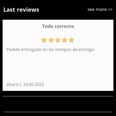
Last reviews
see more >>
Todo correcto
Pedido entregado en los tiempos de entrega.
Dreifaches Federmäppchen Captain America
Supreme Perona 58539
13,95 €
NICHT VERFÜGBAR
BENACHRICHTIGEN
álvaro t.
24.05.2022