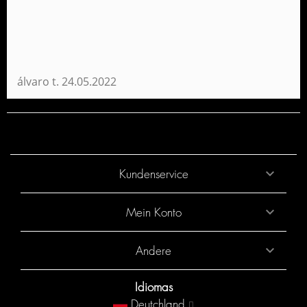
Dreifaches Federmäppchen Plano Capitán
América Soldier Perona 58541
13,95 €
NICHT VERFÜGBAR
BENACHRICHTIGEN
álvaro t.
24.05.2022
Kundenservice

Mein Konto

Andere

Dreifaches Federmäppchen Plano Capitán
Idiomas
América Limit Perona 58531
Deutchland