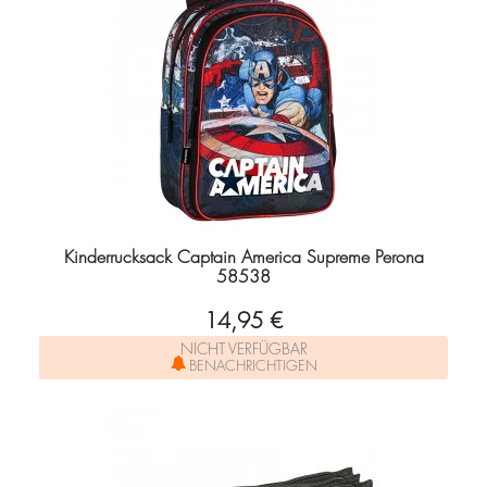
Kinderrucksack Captain America Supreme Perona
58538
14,95 €
NICHT VERFÜGBAR
BENACHRICHTIGEN