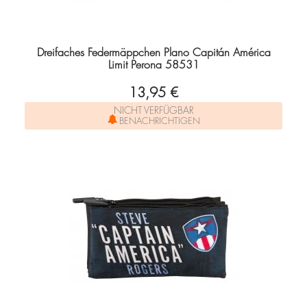
Dreifaches Federmäppchen Plano Capitán América
Limit Perona 58531
13,95 €
NICHT VERFÜGBAR
BENACHRICHTIGEN