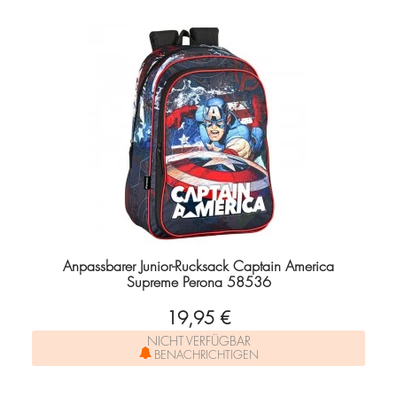
Anpassbarer Junior-Rucksack Captain America
Supreme Perona 58536
19,95 €
NICHT VERFÜGBAR
BENACHRICHTIGEN