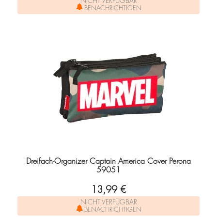
NICHT VERFÜGBAR
BENACHRICHTIGEN
Dreifach-Organizer Captain America Cover Perona
59051
13,99 €
NICHT VERFÜGBAR
BENACHRICHTIGEN