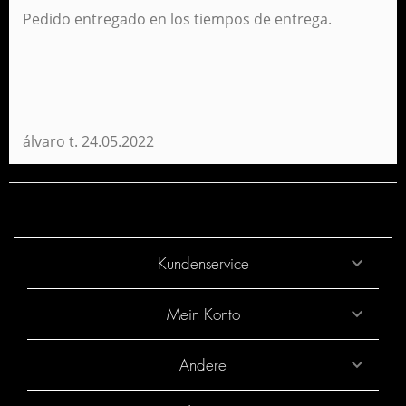
Pedido entregado en los tiempos de entrega.
álvaro t.
24.05.2022
Kundenservice

Mein Konto

Andere
