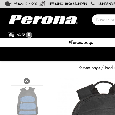
VERSAND 4.99€
LIEFERUNG 48-96 STUNDEN
KUNDENDIE
KORB
0
#peronabags
Perona Bags
Produ
expand_less