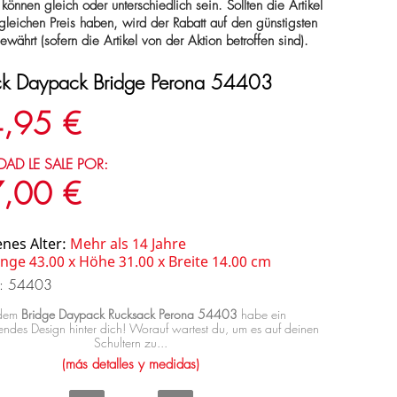
 können gleich oder unterschiedlich sein. Sollten die Artikel
 gleichen Preis haben, wird der Rabatt auf den günstigsten
gewährt (sofern die Artikel von der Aktion betroffen sind).
ck Daypack Bridge Perona 54403
,95 €
DAD LE SALE POR:
,00 €
nes Alter:
Mehr als 14 Jahre
nge 43.00 x Höhe 31.00 x Breite 14.00 cm
a: 54403
 dem
Bridge Daypack Rucksack Perona 54403
habe ein
endes Design hinter dich! Worauf wartest du, um es auf deinen
Schultern zu...
(más detalles y medidas)