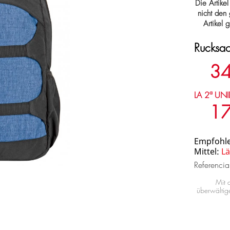
Die Artikel
nicht den
Artikel 
Rucksa
34
LA 2ª UNI
17
Empfohle
Mittel:
Lä
Referenci
Mit
überwältig