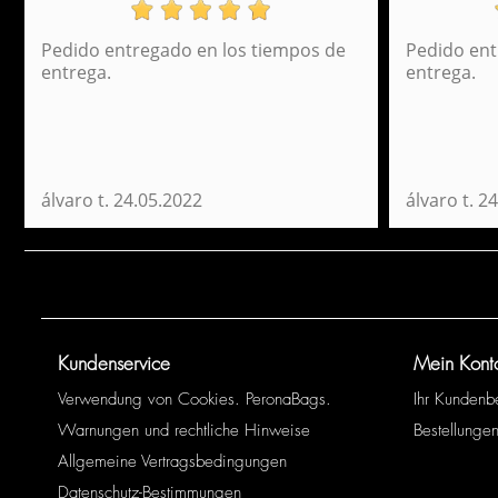
Pedido entregado en los tiempos de
Pedido ent
Rucksack Rosa Trekking Walking Perona 57095
entrega.
entrega.
8,95 €
álvaro t.
24.05.2022
álvaro t.
24
Kundenservice
Mein Kont
Verwendung von Cookies. PeronaBags.
Ihr Kundenb
Warnungen und rechtliche Hinweise
Bestellungen
Allgemeine Vertragsbedingungen
Datenschutz-Bestimmungen