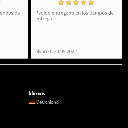
iempos de
Pedido entregado en los tiempos de
eisetasche Container 70 Perona 53947
entrega.
45,95 €
álvaro t.
24.05.2022
Idiomas
Deutchland