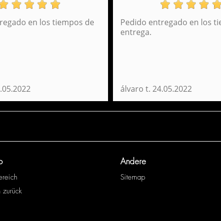
regado en los tiempos de
Pedido entregado en los t
Rucksack mit Griff mit Senffarbe Norway Perona
R
entrega.
56119
34,95 €
NICHT VERFÜGBAR
BENACHRICHTIGEN
.05.2022
álvaro t.
24.05.2022
o
Andere
ereich
Sitemap
 zurück