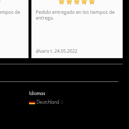
iempos de
Pedido entregado en los tiempos de
ksack Daypack Hyde Park Perona 54355
entrega.
45,95 €
álvaro t.
24.05.2022
Idiomas
Deutchland