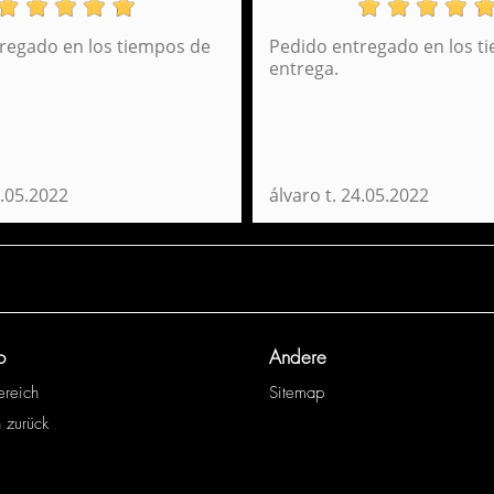
regado en los tiempos de
Pedido entregado en los t
Laptop Rucksack Minnesota Perona 55734
Ruc
entrega.
45,95 €
.05.2022
álvaro t.
24.05.2022
o
Andere
ereich
Sitemap
 zurück