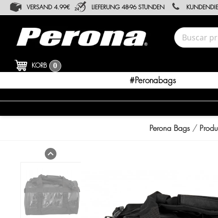
VERSAND 4.99€
LIEFERUNG 48-96 STUNDEN
KUNDENDIE
KORB
0
#peronabags
Perona Bags
Produ
expand_less