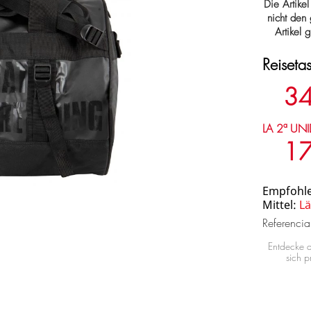
Die Artikel
nicht den
Artikel 
Reiset
34
LA 2ª UNI
17
Empfohle
Mittel:
Lä
Referenci
Entdecke 
sich 