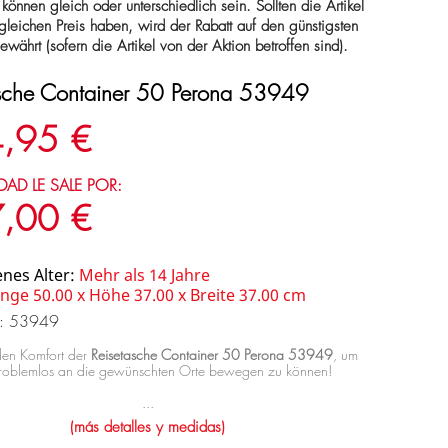
 können gleich oder unterschiedlich sein. Sollten die Artikel
 gleichen Preis haben, wird der Rabatt auf den günstigsten
gewährt (sofern die Artikel von der Aktion betroffen sind).
asche Container 50 Perona 53949
,95 €
DAD LE SALE POR:
,00 €
nes Alter:
Mehr als 14 Jahre
nge 50.00 x Höhe 37.00 x Breite 37.00 cm
a: 53949
den Komfort der
Reisetasche Container 50 Perona 53949
, um
problemlos an die gewünschten Orte bewegen zu können!
...
(más detalles y medidas)