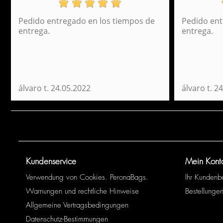
Pedido entregado en los tiempos de
Pedido ent
Rucksack Daypack Estambul Perona 54350
entrega.
entrega.
45,95 €
álvaro t.
24.05.2022
álvaro t.
24
Kundenservice
Mein Kont
Verwendung von Cookies. PeronaBags.
Ihr Kundenb
Warnungen und rechtliche Hinweise
Bestellungen
Allgemeine Vertragsbedingungen
Datenschutz-Bestimmungen