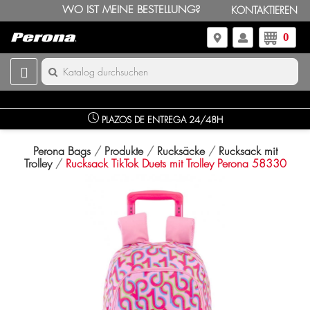
WO IST MEINE BESTELLUNG?
KONTAKTIEREN
0
PLAZOS DE ENTREGA 24/48H
Perona Bags
Produkte
Rucksäcke
Rucksack mit
Trolley
Rucksack TikTok Duets mit Trolley Perona 58330